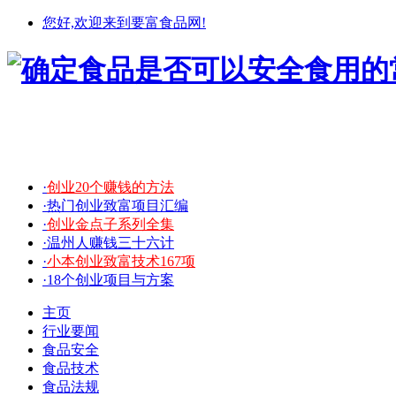
您好,欢迎来到要富食品网!
·
创业20个赚钱的方法
·热门创业致富项目汇编
·
创业金点子系列全集
·温州人赚钱三十六计
·
小本创业致富技术167项
·18个创业项目与方案
主页
行业要闻
食品安全
食品技术
食品法规