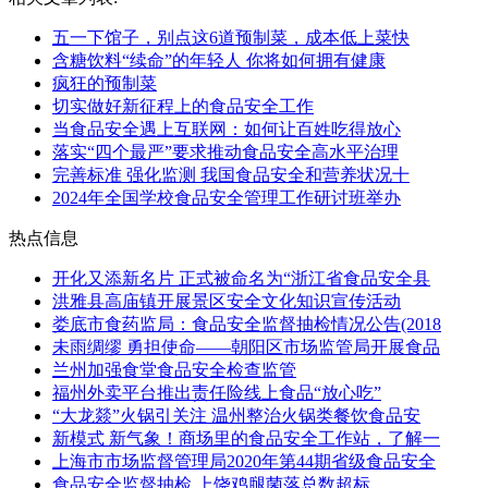
五一下馆子，别点这6道预制菜，成本低上菜快
含糖饮料“续命”的年轻人 你将如何拥有健康
疯狂的预制菜
切实做好新征程上的食品安全工作
当食品安全遇上互联网：如何让百姓吃得放心
落实“四个最严”要求推动食品安全高水平治理
完善标准 强化监测 我国食品安全和营养状况十
2024年全国学校食品安全管理工作研讨班举办
热点信息
开化又添新名片 正式被命名为“浙江省食品安全县
洪雅县高庙镇开展景区安全文化知识宣传活动
娄底市食药监局：食品安全监督抽检情况公告(2018
未雨绸缪 勇担使命——朝阳区市场监管局开展食品
兰州加强食堂食品安全检查监管
福州外卖平台推出责任险线上食品“放心吃”
“大龙燚”火锅引关注 温州整治火锅类餐饮食品安
新模式 新气象！商场里的食品安全工作站，了解一
上海市市场监督管理局2020年第44期省级食品安全
食品安全监督抽检 上饶鸡腿菌落总数超标