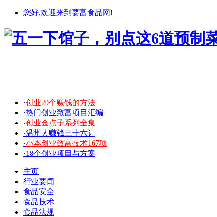
您好,欢迎来到要富食品网!
·
创业20个赚钱的方法
·热门创业致富项目汇编
·
创业金点子系列全集
·温州人赚钱三十六计
·
小本创业致富技术167项
·18个创业项目与方案
主页
行业要闻
食品安全
食品技术
食品法规