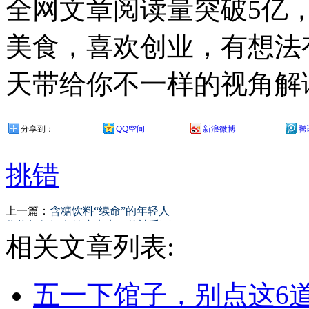
全网文章阅读量突破5亿
美食，喜欢创业，有想法
天带给你不一样的视角解
分享到：
QQ空间
新浪微博
腾
挑错
上一篇：
含糖饮料“续命”的年轻人
你将如何拥有健康未来？曾被千万
相关文章列表:
人表
五一下馆子，别点这6