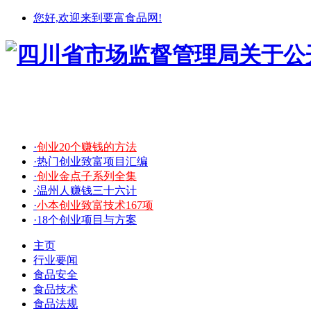
您好,欢迎来到要富食品网!
·
创业20个赚钱的方法
·热门创业致富项目汇编
·
创业金点子系列全集
·温州人赚钱三十六计
·
小本创业致富技术167项
·18个创业项目与方案
主页
行业要闻
食品安全
食品技术
食品法规