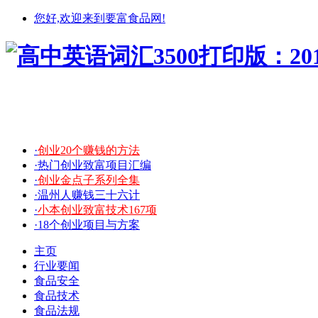
您好,欢迎来到要富食品网!
·
创业20个赚钱的方法
·热门创业致富项目汇编
·
创业金点子系列全集
·温州人赚钱三十六计
·
小本创业致富技术167项
·18个创业项目与方案
主页
行业要闻
食品安全
食品技术
食品法规