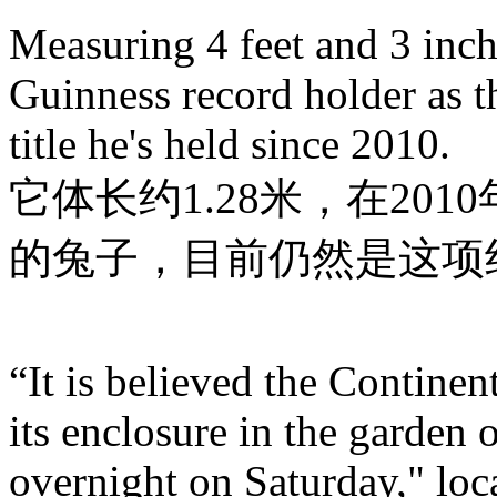
Measuring 4 feet and 3 inche
Guinness record holder as th
title he's held since 2010.
它体长约1.28米，在20
的兔子，目前仍然是这项
“It is believed the Continen
its enclosure in the garden 
overnight on Saturday," loca