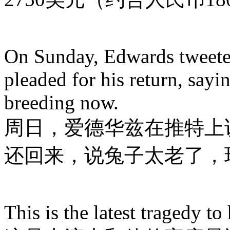
On Sunday, Edwards tweeted
pleaded for his return, sayi
breeding now.
周日，爱德华兹在推特上
还回来，说兔子太老了，
This is the latest tragedy to