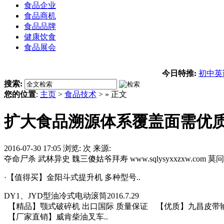
食品企业
食品商机
食品品牌
健康饮食
食品展会
今日特推:
初中英
搜索:
您的位置
:
主页
>
食品技术
> » 正文
扩大食品溯源体系覆盖面需优
2016-07-30 17:05
浏览:
次
来源:
夺命尸杀 武林异史 魏三傻姑爷拜寿 www.sqlysyxxzxw.
·【值得买】金阳斗式提升机 多种型号..
DY1、JYD型油冷式电动滚筒2016.7.29
【精品】颚式破碎机 出口国际 质量保证 【优质】九昌皮带输
【厂家直销】威肯柴油叉车..