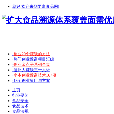
您好,欢迎来到要富食品网!
·
创业20个赚钱的方法
·热门创业致富项目汇编
·
创业金点子系列全集
·温州人赚钱三十六计
·
小本创业致富技术167项
·18个创业项目与方案
主页
行业要闻
食品安全
食品技术
食品法规