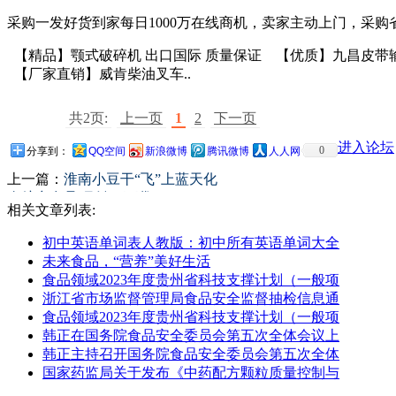
采购一发好货到家每日1000万在线商机，卖家主动上门，采购
【精品】颚式破碎机 出口国际 质量保证 【优质】九昌皮带输
【厂家直销】威肯柴油叉车..
共2页:
上一页
1
2
下一页
进入论坛
0
分享到：
QQ空间
新浪微博
腾讯微博
人人网
上一篇：
淮南小豆干“飞”上蓝天化
身航空食品 月销20万袋
相关文章列表:
初中英语单词表人教版：初中所有英语单词大全
未来食品，“营养”美好生活
食品领域2023年度贵州省科技支撑计划（一般项
浙江省市场监督管理局食品安全监督抽检信息通
食品领域2023年度贵州省科技支撑计划（一般项
韩正在国务院食品安全委员会第五次全体会议上
韩正主持召开国务院食品安全委员会第五次全体
国家药监局关于发布《中药配方颗粒质量控制与