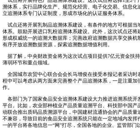
试点将开展特色产品追溯体系建设。这次试点将选择1至2个
溯体系，实行品牌化生产、规范化经营、电子化交易、信息化
立追溯体系专门认证制度，形成市场化的认证服务体系。
试点还将开展乳制品追溯体系建设，有条件的地方可根据当地
体系。鼓励开展进口乳粉追溯体系建设。此外，这次试点还将
形成权威统一的追溯大数据库；完善政府追溯数据共享交换机
有序开放追溯数据资源，探索追溯数据增值利用。
据了解，中央财政资金将为这次试点项目提供7亿元资金扶持
薄弱环节和重点领域。
全国城市农贸中心联合会会长马增俊在接受本报记者采访时表
程中可以考虑从两方面来完善整个产品追溯体系，一是注重加
作。
各部门为了国家食品安全追溯体系建设大力推进追溯系统开发
平台。比如，农业部种植业产品质量追溯平台、科技部中国产
动联合推出质码品质溯源平台，中国建材流通协会的产品质量
不兼容，导致目前的食品安全追溯系统只能在一定地域内发挥
一的平台将各地信息一“网”打尽，全国各地的企业、监管部